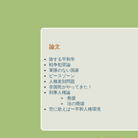
論文
旅する平和学
戦争犯罪論
軍隊のない国家
ピースゾーン
人種差別問題
非国民がやってきた！
刑事人権論
救援
法の廃墟
空に歌えばー平和人権環境