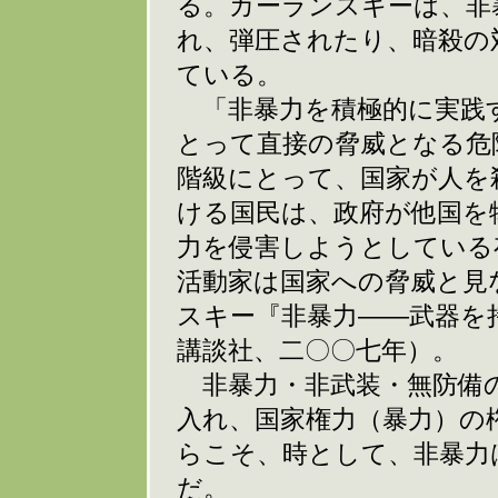
る。カーランスキーは、非
れ、弾圧されたり、暗殺の
ている。
「非暴力を積極的に実践
とって直接の脅威となる危
階級にとって、国家が人を
ける国民は、政府が他国を
力を侵害しようとしている
活動家は国家への脅威と見
スキー『非暴力――武器を
講談社、二〇〇七年）。
非暴力・非武装・無防備の
入れ、国家権力（暴力）の
らこそ、時として、非暴力
だ。