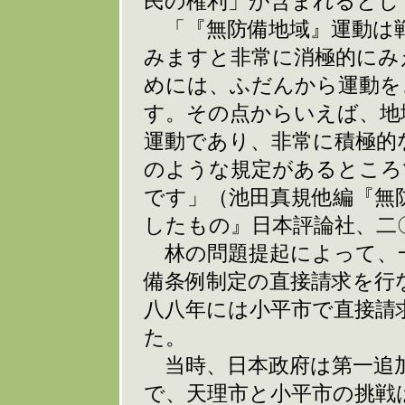
民の権利」が含まれるとし
「『無防備地域』運動は
みますと非常に消極的にみ
めには、ふだんから運動を
す。その点からいえば、地
運動であり、非常に積極的
のような規定があるところ
です」（池田真規他編『無
したもの』日本評論社、二
林の問題提起によって、
備条例制定の直接請求を行
八八年には小平市で直接請
た。
当時、日本政府は第一追
で、天理市と小平市の挑戦