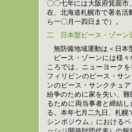
〇〇七年には大阪府箕面市
在、北海道札幌市で署名活
ら一〇月一四日まで）。
二 日本型ピース・ゾーン
無防備地域運動は＜日本
ピース・ゾーンには様々
ころでは、ニューヨークを
フィリピンのピース・サン
ンのピース・サンクチュア
紛争のために家を失い、難
るために両当事者と締結し
る。本年七月二九日、札幌
シンポジウム」におけるベ
ッシジ開発財団代表）の報