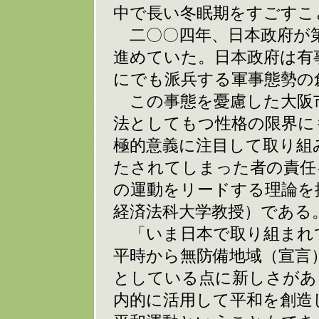
中で長い冬眠期をすごすこ
二〇〇四年、日本政府が第
進めていた。日本政府は有
にでも派兵する軍事態勢の
この事態を憂慮した大阪市
法としてもつ性格の限界に
極的意義に注目して取り組
たされてしまった者の責任
の運動をリードする理論を
経済法科大学教授）である
「いま日本で取り組まれ
平時から無防備地域（宣言
としている点に新しさがあ
内的に活用して平和を創造