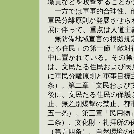
職員などを攻撃することが
一方では軍事的合理性、
軍民分離原則が発展させら
展に伴って、重点は人道主
無防備地域宣言の根拠規定
たる住民」の第一節「敵対
中に置かれている。その第
は、文民たる住民および民
に軍民分離原則と軍事目標
条）。第二章「文民および
後に、文民たる住民の保護
止、無差別爆撃の禁止、都
五一条）。第三章「民用物
二条）、文化財・礼拝所の
（第五四条）、自然環境の