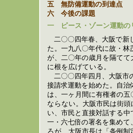
五 無防備運動の到達点
六 今後の課題
一 ピース・ゾーン運動の
二〇〇四年春、大阪で新
た。一九八〇年代に故・林
が、二〇年の歳月を隔てて
に根を広げている。
二〇〇四年四月、大阪市の
接請求運動を始めた。自治
は、一ヶ月間に有権者の五
ならない。大阪市民は街頭
い、市民と直接対話する中
一・六七倍の署名を集めて
ろが、大阪市長は「条例制