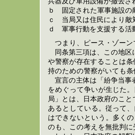
兵器及び軍用設備が撤去さ
ｂ 固定された軍事施設の
ｃ 当局又は住民により敵
ｄ 軍事行動を支援する活
つまり、ピース・ゾーン
同条第三項は、この地区
や警察が存在することは条
持のための警察がいても条
宣言の主体は「紛争当事
をめぐって争いが生じた。
局」とは、日本政府のこと
あるとしている。従って、
はできないという。多くの
のも、この考えを無批判に