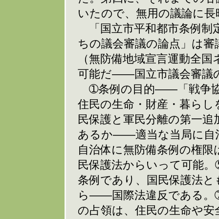
いたので、無用の議論に長
「国立市平和都市条例制
ちの議会審議の論点」は審
（無防備地域宣言運動全国
可能だ――国立市議会審議
➀条例の目的――「戦争協
住民の生命・財産・暮らし
民保護と軍民分離の第一追
あるか――適当な当局に自
自治体に無防備条例の権限
民保護法からいって可能。
条例であり、国民保護法と
ら――国際法違反である。
の占領は、住民の生命や安