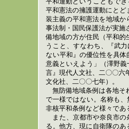
平和運動ということもでき
平和憲法の擁護運動にとど
装主義の平和憲法を地域か
事法制・国民保護法が実施
備地域の方が住民（平和的
うこと、すなわち、『武力
ない平和』の優位性を具体
意義といえよう」（澤野義
言』現代人文社、二〇〇六
文化社、二〇〇七年）。
無防備地域条例は各地そ
で一様ではない。名称も、
非核平和条例など様々であ
また、京都市や奈良市の
る。他方、現に自衛隊のあ