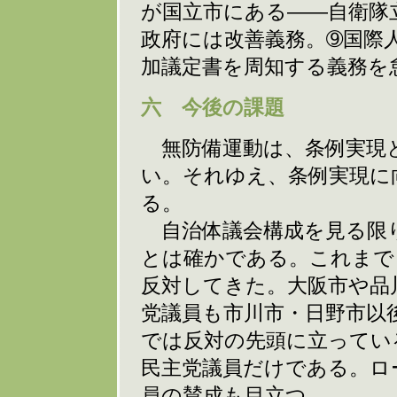
が国立市にある――自衛隊
政府には改善義務。➈国際
加議定書を周知する義務を
六 今後の課題
無防備運動は、条例実現
い。それゆえ、条例実現に
る。
自治体議会構成を見る限
とは確かである。これまで
反対してきた。大阪市や品
党議員も市川市・日野市以
では反対の先頭に立ってい
民主党議員だけである。ロ
員の賛成も目立つ。