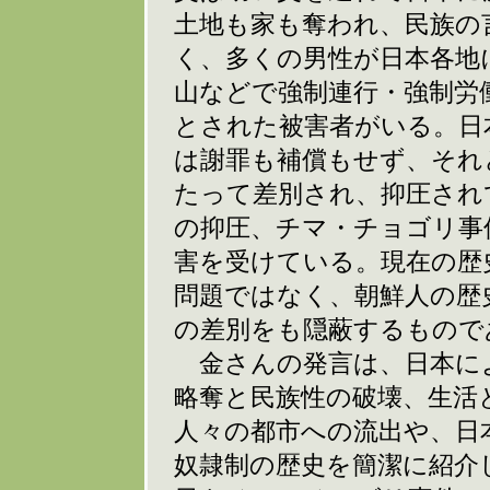
土地も家も奪われ、民族の
く、多くの男性が日本各地
山などで強制連行・強制労
とされた被害者がいる。日
は謝罪も補償もせず、それ
たって差別され、抑圧され
の抑圧、チマ・チョゴリ事
害を受けている。現在の歴
問題ではなく、朝鮮人の歴
の差別をも隠蔽するもので
金さんの発言は、日本に
略奪と民族性の破壊、生活
人々の都市への流出や、日
奴隷制の歴史を簡潔に紹介