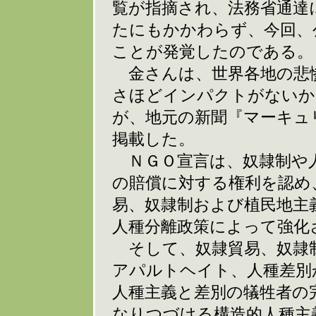
覧が指摘され、法務省通達
たにもかかわらず、今回、
ことが発覚したのである。
金さんは、世界各地の悲
さほどインパクトがないか
が、地元の新聞『マーキュ
掲載した。
ＮＧＯ宣言は、奴隷制や
の賠償に対する権利を認め
易、奴隷制および植民地主
人種分離政策によって強化
そして、奴隷貿易、奴隷制
アパルトヘイト、人種差別
人種主義と差別の犠牲者の
なりつづける構造的人種主