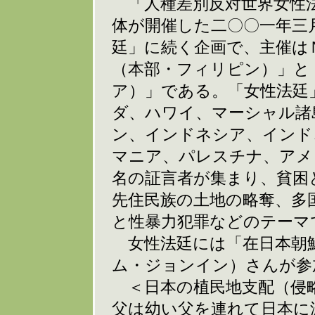
「人種差別反対世界女性
体が開催した二〇〇一年三
廷」に続く企画で、主催は
（本部・フィリピン）」と
ア）」である。「女性法廷
ダ、ハワイ、マーシャル諸
ン、インドネシア、インド
マニア、パレスチナ、アメ
名の証言者が集まり、貧困
先住民族の土地の略奪、多
と性暴力犯罪などのテーマ
女性法廷には「在日本朝鮮
ム・ジョンイン）さんが参
＜日本の植民地支配（侵略
父は幼い父を連れて日本に