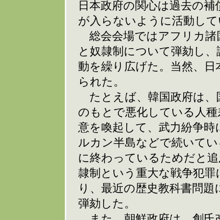
日本政府の関心は過去の補
が入らないように活動して
総会会場ではアフリカ諸
と奴隷制について弾劾し、
動を繰り広げた。当然、日
られた。
たとえば、韓国政府は、
のもとで悪化している人種
意を喚起して、武力紛争時
ルカン半島などで続いてい
に終わっているためだと追
隷制という重大な戦争犯罪
り、最近の歴史教科書問題
弾劾した。
また、朝鮮政府は、創氏改