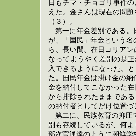
日もチマ・チョゴリ事件の
えた。金さんは現在の問題
（３）。
第一に年金差別である。
が、「国民」年金という名
ら、長い間、在日コリアン
なってようやく差別の是正
入できるようになった。と
た。国民年金は掛け金の納
金を納付してこなかった在
から排除されたままである
の納付者としてだけ位置づ
第二に、民族教育の抑圧
別も存続しているが、何よ
部次官通達のように朝鮮学