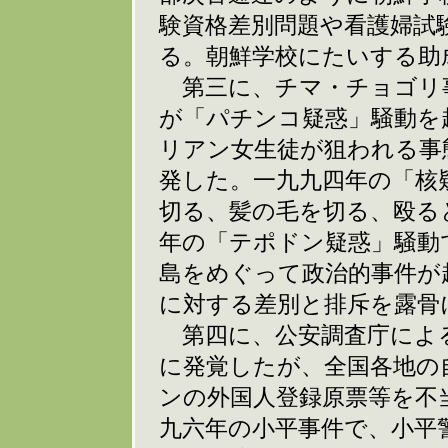
験資格差別問題や看護婦試
る。朝鮮学校にたいする助
第三に、チマ・チョゴリ
が「パチンコ疑惑」騒動を
リアン女生徒が狙われる事
発した。一九九四年の「核
切る、髪の毛を切る、殴る
年の「テポドン疑惑」騒動
島をめぐって政治的事件が
に対する差別と排斥を露骨
第四に、公安調査庁による
に発覚したが、全国各地の
ンの外国人登録原票等を不
九六年の小平事件で、小平