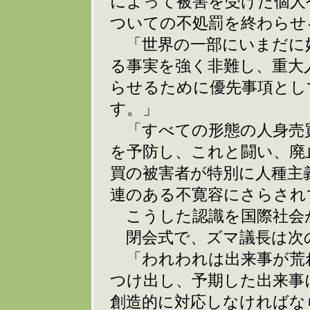
によって被害を受けた個人
ついての不処罰を終わらせ
「世界の一部にいまだに
る事実を強く非難し、重大
らせるために優先事項とし
す。」
「すべての形態の人身売
を予防し、これと闘い、廃
買の被害者が特別に人種主
連のある不寛容にさらされ
こうした認識を国際社会
閉会式で、ズマ議長は次
「われわれは出来事が荒
つけ出し、予期した出来事
創造的に対応しなければな