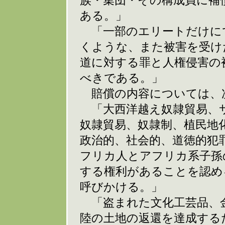
族・集団・その構成員に補
ある。」
「一部のエリートだけに
くような、また被害を受け
道に対する罪と人権侵害の
べきである。」
賠償の内容については、
「大西洋越え奴隷貿易、
奴隷貿易、奴隷制、植民地
政治的、社会的、道徳的犯
フリカ人とアフリカ系子孫
する権利があることを認め
呼びかける。」
「盗まれた文化工芸品、
陸の土地の返還を達成する